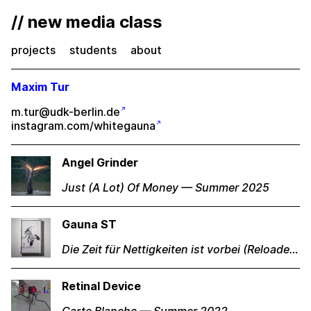
// new media class
projects
students
about
Maxim Tur
m.tur@udk-berlin.de
instagram.com/whitegauna
Angel Grinder
Just (A Lot) Of Money — Summer 2025
Gauna ST
Die Zeit für Nettigkeiten ist vorbei (Reloaded) — Winter 2024
Retinal Device